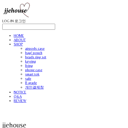
LOG IN
로그인
HOME
ABOUT
SHOP
airpods case
bag/ pouch
beads ring set
keyring
living
phone case
smart tok
sale
B grade
개인결제창
NOTICE
Q&A
REVIEW
jjehouse