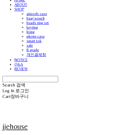
HOME
ABOUT
SHOP
airpods case
bag/ pouch
beads ring set
keyring
living
phone case
smart tok
sale
B grade
개인결제창
NOTICE
Q&A
REVIEW
Search
검색
Log In
로그인
Cart
장바구니
jjehouse