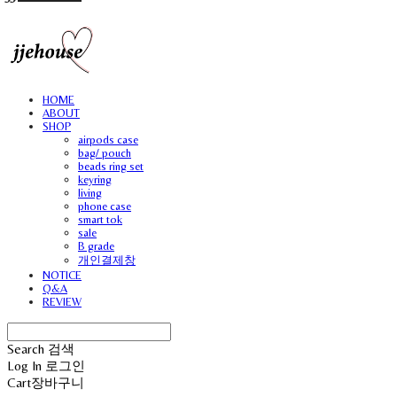
HOME
ABOUT
SHOP
airpods case
bag/ pouch
beads ring set
keyring
living
phone case
smart tok
sale
B grade
개인결제창
NOTICE
Q&A
REVIEW
Search
검색
Log In
로그인
Cart
장바구니