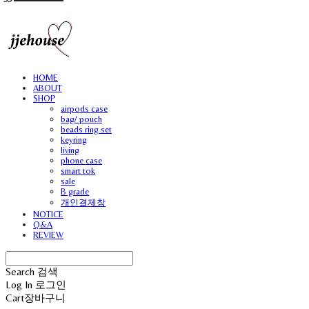
HOME
ABOUT
SHOP
airpods case
bag/ pouch
beads ring set
keyring
living
phone case
smart tok
sale
B grade
개인결제창
NOTICE
Q&A
REVIEW
Search
검색
Log In
로그인
Cart
장바구니