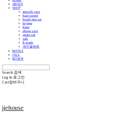
HOME
ABOUT
SHOP
airpods case
bag/ pouch
beads ring set
keyring
living
phone case
smart tok
sale
B grade
개인결제창
NOTICE
Q&A
REVIEW
Search
검색
Log In
로그인
Cart
장바구니
jjehouse