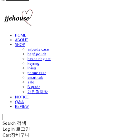
HOME
ABOUT
SHOP
airpods case
bag/ pouch
beads ring set
keyring
living
phone case
smart tok
sale
B grade
개인결제창
NOTICE
Q&A
REVIEW
Search
검색
Log In
로그인
Cart
장바구니