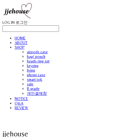
LOG IN
로그인
HOME
ABOUT
SHOP
airpods case
bag/ pouch
beads ring set
keyring
living
phone case
smart tok
sale
B grade
개인결제창
NOTICE
Q&A
REVIEW
jjehouse