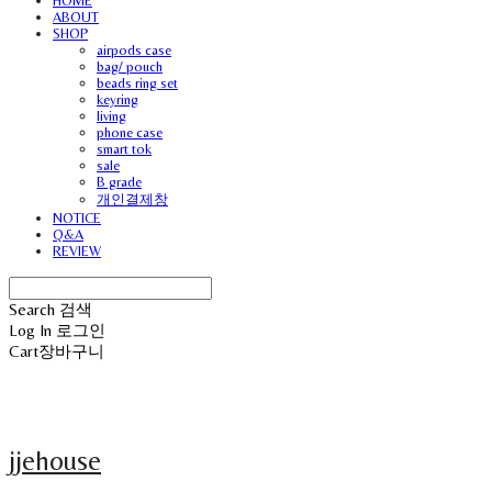
HOME
ABOUT
SHOP
airpods case
bag/ pouch
beads ring set
keyring
living
phone case
smart tok
sale
B grade
개인결제창
NOTICE
Q&A
REVIEW
Search
검색
Log In
로그인
Cart
장바구니
jjehouse