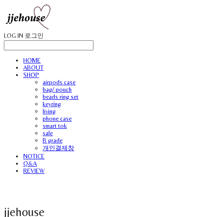
LOG IN
로그인
HOME
ABOUT
SHOP
airpods case
bag/ pouch
beads ring set
keyring
living
phone case
smart tok
sale
B grade
개인결제창
NOTICE
Q&A
REVIEW
jjehouse