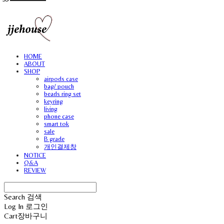
HOME
ABOUT
SHOP
airpods case
bag/ pouch
beads ring set
keyring
living
phone case
smart tok
sale
B grade
개인결제창
NOTICE
Q&A
REVIEW
Search
검색
Log In
로그인
Cart
장바구니