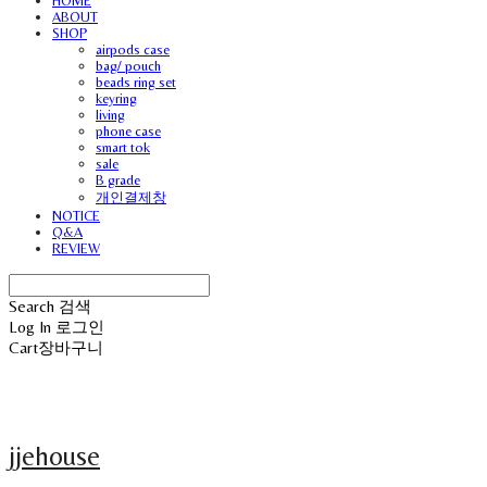
HOME
ABOUT
SHOP
airpods case
bag/ pouch
beads ring set
keyring
living
phone case
smart tok
sale
B grade
개인결제창
NOTICE
Q&A
REVIEW
Search
검색
Log In
로그인
Cart
장바구니
jjehouse