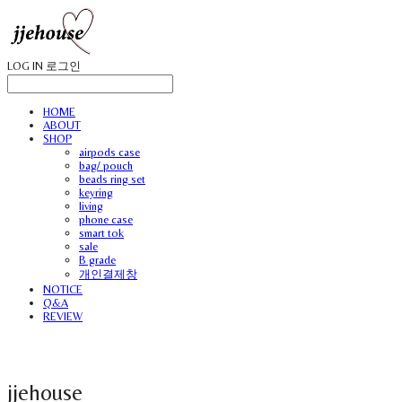
LOG IN
로그인
HOME
ABOUT
SHOP
airpods case
bag/ pouch
beads ring set
keyring
living
phone case
smart tok
sale
B grade
개인결제창
NOTICE
Q&A
REVIEW
jjehouse