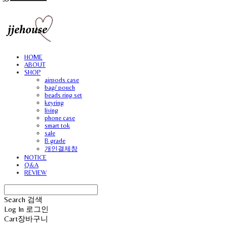
HOME
ABOUT
SHOP
airpods case
bag/ pouch
beads ring set
keyring
living
phone case
smart tok
sale
B grade
개인결제창
NOTICE
Q&A
REVIEW
Search
검색
Log In
로그인
Cart
장바구니