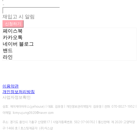
-
재입고 시 알림
신청하기
페이스북
카카오톡
네이버 블로그
밴드
라인
이용약관
개인정보처리방침
사업자정보확인
상호: 제이제이하우스(jjehouse) | 대표: 김유정 | 개인정보관리책임자: 김유정 | 전화: 070-8027-1952 |
이메일: kimyujung0920@naver.com
주소: 경기도 용인시 기흥구 산양로17 | 사업자등록번호:
582-37-00702
| 통신판매:
제 2020-고양덕양
구-1466 호
| 호스팅제공자: (주)식스샵