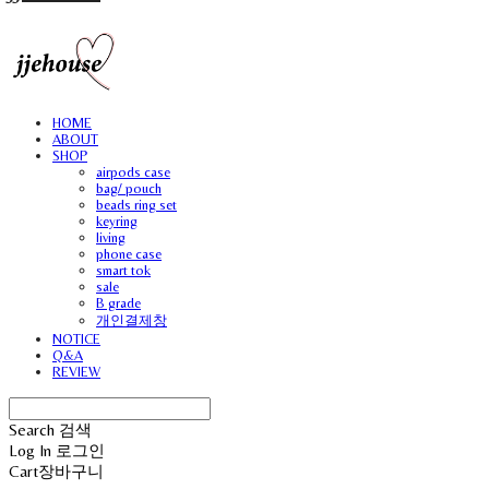
HOME
ABOUT
SHOP
airpods case
bag/ pouch
beads ring set
keyring
living
phone case
smart tok
sale
B grade
개인결제창
NOTICE
Q&A
REVIEW
Search
검색
Log In
로그인
Cart
장바구니