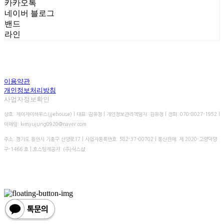
카카오톡
네이버 블로그
밴드
라인
이용약관
개인정보처리방침
사업자정보확인
상호: 제이제이하우스(jjehouse) | 대표: 김유정 | 개인정보관리책임자: 김유정 | 전화: 070-8027-1952 |
이메일: kimyujung0920@naver.com
주소: 경기도 용인시 기흥구 산양로17 | 사업자등록번호:
582-37-00702
| 통신판매:
제 2020-고양덕양
구-1466 호
| 호스팅제공자: (주)식스샵