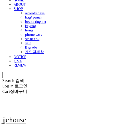
HOME
ABOUT
SHOP
airpods case
bag/ pouch
beads ring set
keyring
living
phone case
smart tok
sale
B grade
개인결제창
NOTICE
Q&A
REVIEW
Search
검색
Log In
로그인
Cart
장바구니
jjehouse