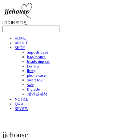
LOG IN
로그인
HOME
ABOUT
SHOP
airpods case
bag/ pouch
beads ring set
keyring
living
phone case
smart tok
sale
B grade
개인결제창
NOTICE
Q&A
REVIEW
jjehouse