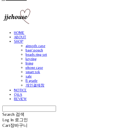
HOME
ABOUT
SHOP
airpods case
bag/ pouch
beads ring set
keyring
living
phone case
smart tok
sale
B grade
개인결제창
NOTICE
Q&A
REVIEW
Search
검색
Log In
로그인
Cart
장바구니