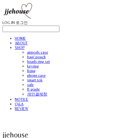
LOG IN
로그인
HOME
ABOUT
SHOP
airpods case
bag/ pouch
beads ring set
keyring
living
phone case
smart tok
sale
B grade
개인결제창
NOTICE
Q&A
REVIEW
jjehouse