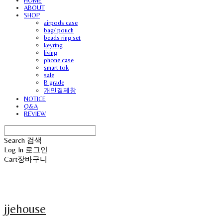
HOME
ABOUT
SHOP
airpods case
bag/ pouch
beads ring set
keyring
living
phone case
smart tok
sale
B grade
개인결제창
NOTICE
Q&A
REVIEW
Search
검색
Log In
로그인
Cart
장바구니
jjehouse