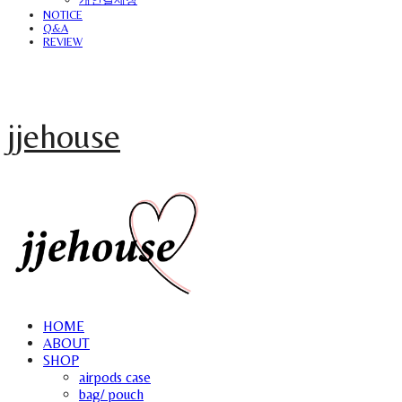
NOTICE
Q&A
REVIEW
jjehouse
HOME
ABOUT
SHOP
airpods case
bag/ pouch