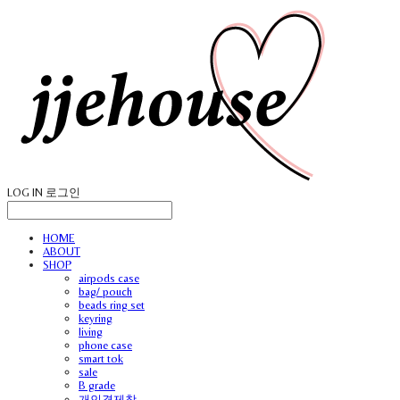
LOG IN
로그인
HOME
ABOUT
SHOP
airpods case
bag/ pouch
beads ring set
keyring
living
phone case
smart tok
sale
B grade
개인결제창