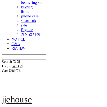
beads ring set
keyring
living
phone case
smart tok
sale
B grade
개인결제창
NOTICE
Q&A
REVIEW
Search
검색
Log In
로그인
Cart
장바구니
jjehouse