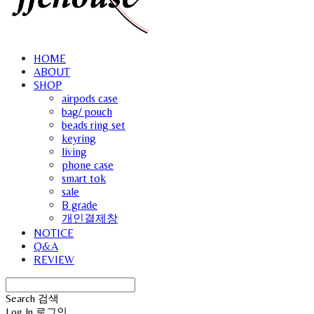
HOME
ABOUT
SHOP
airpods case
bag/ pouch
beads ring set
keyring
living
phone case
smart tok
sale
B grade
개인결제창
NOTICE
Q&A
REVIEW
Search
검색
Log In
로그인