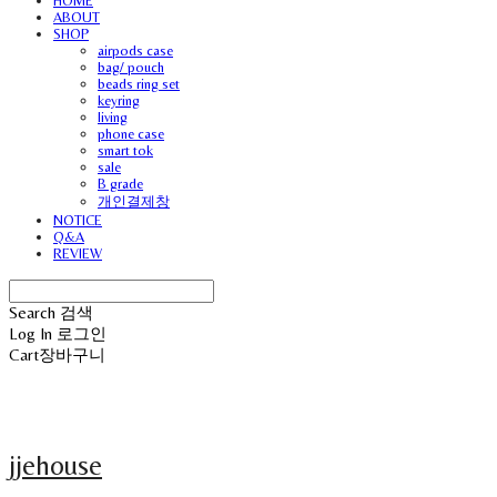
HOME
ABOUT
SHOP
airpods case
bag/ pouch
beads ring set
keyring
living
phone case
smart tok
sale
B grade
개인결제창
NOTICE
Q&A
REVIEW
Search
검색
Log In
로그인
Cart
장바구니
jjehouse