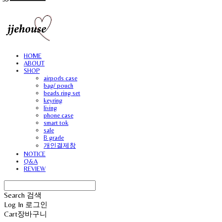
HOME
ABOUT
SHOP
airpods case
bag/ pouch
beads ring set
keyring
living
phone case
smart tok
sale
B grade
개인결제창
NOTICE
Q&A
REVIEW
Search
검색
Log In
로그인
Cart
장바구니