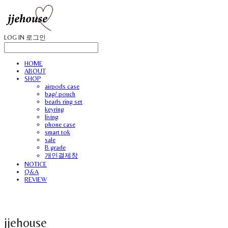
LOG IN
로그인
HOME
ABOUT
SHOP
airpods case
bag/ pouch
beads ring set
keyring
living
phone case
smart tok
sale
B grade
개인결제창
NOTICE
Q&A
REVIEW
jjehouse