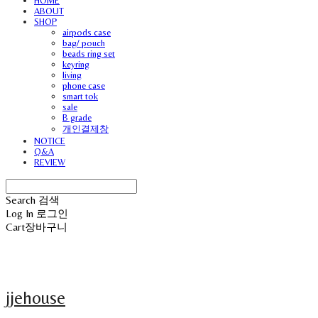
HOME
ABOUT
SHOP
airpods case
bag/ pouch
beads ring set
keyring
living
phone case
smart tok
sale
B grade
개인결제창
NOTICE
Q&A
REVIEW
Search
검색
Log In
로그인
Cart
장바구니
jjehouse