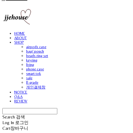
HOME
ABOUT
SHOP
airpods case
bag/ pouch
beads ring set
keyring
living
phone case
smart tok
sale
B grade
개인결제창
NOTICE
Q&A
REVIEW
Search
검색
Log In
로그인
Cart
장바구니