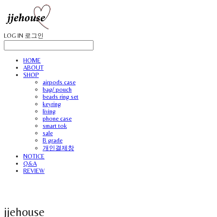
LOG IN
로그인
HOME
ABOUT
SHOP
airpods case
bag/ pouch
beads ring set
keyring
living
phone case
smart tok
sale
B grade
개인결제창
NOTICE
Q&A
REVIEW
jjehouse