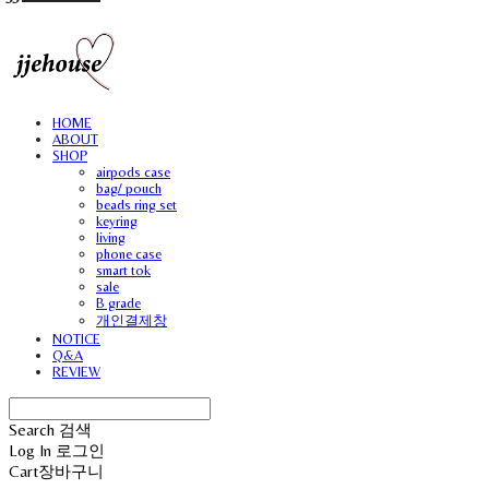
HOME
ABOUT
SHOP
airpods case
bag/ pouch
beads ring set
keyring
living
phone case
smart tok
sale
B grade
개인결제창
NOTICE
Q&A
REVIEW
Search
검색
Log In
로그인
Cart
장바구니