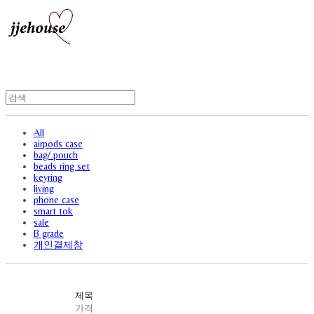
All
airpods case
bag/ pouch
beads ring set
keyring
living
phone case
smart tok
sale
B grade
개인결제창
제목
가격