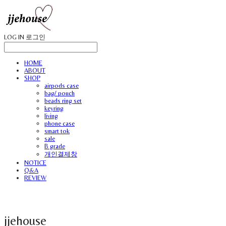
LOG IN
로그인
HOME
ABOUT
SHOP
airpods case
bag/ pouch
beads ring set
keyring
living
phone case
smart tok
sale
B grade
개인결제창
NOTICE
Q&A
REVIEW
jjehouse