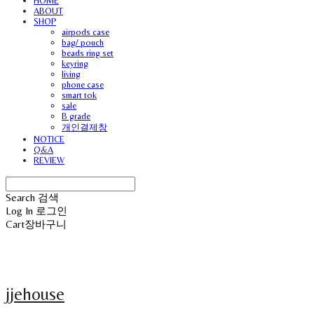
HOME
ABOUT
SHOP
airpods case
bag/ pouch
beads ring set
keyring
living
phone case
smart tok
sale
B grade
개인결제창
NOTICE
Q&A
REVIEW
Search
검색
Log In
로그인
Cart
장바구니
jjehouse