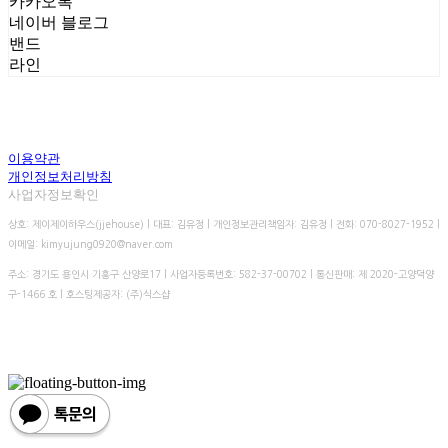
카카오톡
네이버 블로그
밴드
라인
이용약관
개인정보처리방침
사업자정보확인
상호: 제이제이하우스(jjehouse) | 대표: 김유정 | 개인정보관리책임자: 김유정 | 전화: 070-8027-1952 |
이메일: kimyujung0920@naver.com
주소: 경기도 용인시 기흥구 산양로17 | 사업자등록번호:
582-37-00702
| 통신판매:
제 2020-고양덕양
구-1466 호
| 호스팅제공자: (주)식스샵